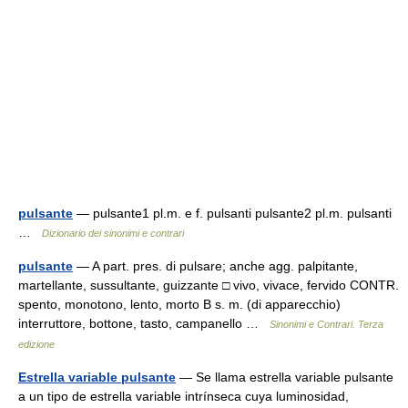
pulsante
— pulsante1 pl.m. e f. pulsanti pulsante2 pl.m. pulsanti
…
Dizionario dei sinonimi e contrari
pulsante
— A part. pres. di pulsare; anche agg. palpitante,
martellante, sussultante, guizzante □ vivo, vivace, fervido CONTR.
spento, monotono, lento, morto B s. m. (di apparecchio)
interruttore, bottone, tasto, campanello …
Sinonimi e Contrari. Terza
edizione
Estrella variable pulsante
— Se llama estrella variable pulsante
a un tipo de estrella variable intrínseca cuya luminosidad,