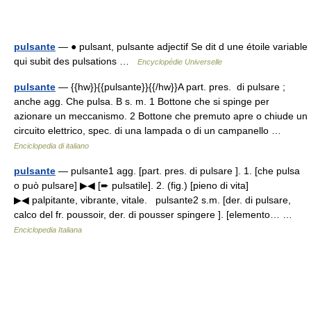
pulsante
— ● pulsant, pulsante adjectif Se dit d une étoile variable
qui subit des pulsations …
Encyclopédie Universelle
pulsante
— {{hw}}{{pulsante}}{{/hw}}A part. pres. di pulsare ;
anche agg. Che pulsa. B s. m. 1 Bottone che si spinge per
azionare un meccanismo. 2 Bottone che premuto apre o chiude un
circuito elettrico, spec. di una lampada o di un campanello …
Enciclopedia di italiano
pulsante
— pulsante1 agg. [part. pres. di pulsare ]. 1. [che pulsa
o può pulsare] ▶◀ [➨ pulsatile]. 2. (fig.) [pieno di vita]
▶◀ palpitante, vibrante, vitale. pulsante2 s.m. [der. di pulsare,
calco del fr. poussoir, der. di pousser spingere ]. [elemento… …
Enciclopedia Italiana