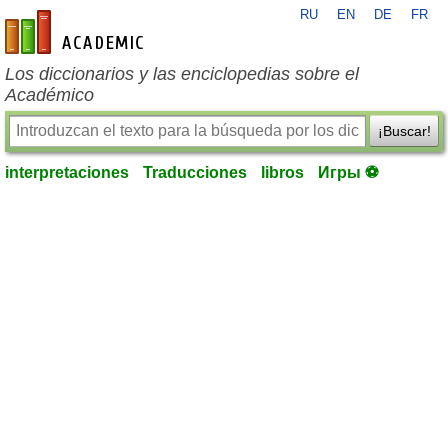
RU
EN
DE
FR
es-academic.com
Los diccionarios y las enciclopedias sobre el
Académico
¡Buscar!
interpretaciones
Traducciones
libros
Игры ⚽