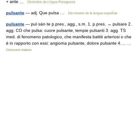
+ ante …
Dicionário da Língua Portuguesa
pulsante
— adj. Que pulsa …
Diccionario de la lengua española
pulsante
— pul·sàn·te p.pres., agg., s.m. 1. p.pres. → pulsare 2.
agg. CO che pulsa: cuore pulsante, tempie pulsanti 3. agg. TS
med. di fenomeno patologico, che manifesta battiti arteriosi o che
è in rapporto con essi: angioma pulsante, dolore pulsante 4.… …
Dizionario italiano