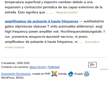
temperatura superficial y espectro cambian debido a una
expansión y contracción periódica de las capas exteriores de la
estrella. Esto significa que… …
Wikipedia Español
amplificateur de pulsante à haute fréquence
— aukštadažnis
galios stiprintuvas statusas T sritis automatika atitikmenys: angl.
high frequency power amplifier vok. Hochfrequenzleistungstufe, f
rus. усилитель мощности высокой частоты, m pranc.
amplificateur de pulsante à haute fréquence, m …
Automatikos
terminų žodynas
© Academic, 2000-2026
18+
Contacte con nosotros:
Apoyo técnico
,
Publicidad
Exportación Diccionarios
, creado en PHP,
Joomla,
Drupal,
WordPress, MODx.